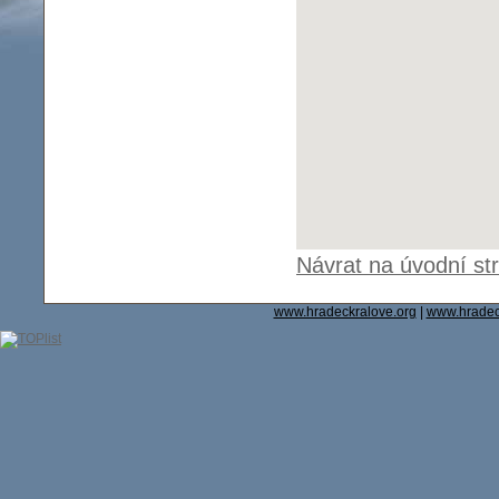
Návrat na úvodní st
www.hradeckralove.org
|
www.hradec