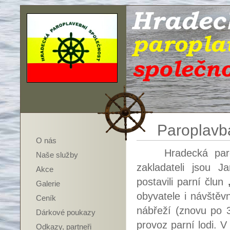
Paroplavb
O nás
Hradecká paropla
Naše služby
zakladateli jsou J
Akce
postavili parní člun
Galerie
obyvatele i návště
Ceník
nábřeží (znovu po 3
Dárkové poukazy
provoz parní lodi. 
Odkazy, partneři