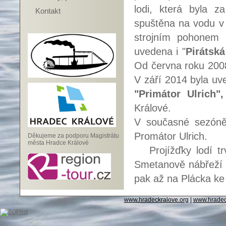
lodi, která byla z
Kontakt
spuštěna na vodu v 
strojním pohonem
uvedena i "
Pirátská
Od června roku 2008
V září 2014 byla uv
"Primátor Ulrich",
Králové.
V současné sezóně
Promátor Ulrich.
Děkujeme za podporu Magistrátu
města Hradce Králové
Projížďky lodí trv
Smetanově nábřeží 
pak až na Plácka 
www.hradeckralove.org
|
www.hradec