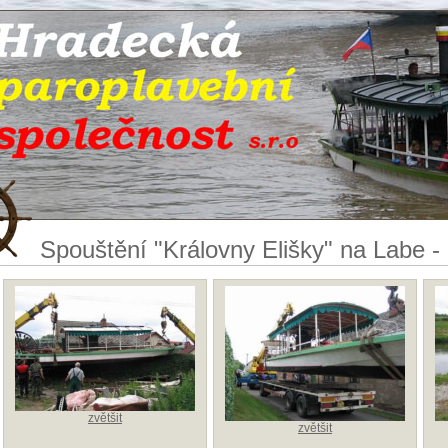
Spouštění "Královny Elišky" na Labe - 
zvětšit
zvětšit