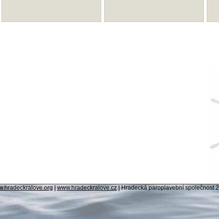
.hradeckralove.org
|
www.hradeckralove.cz
|
Hradecká paroplavební společnost 